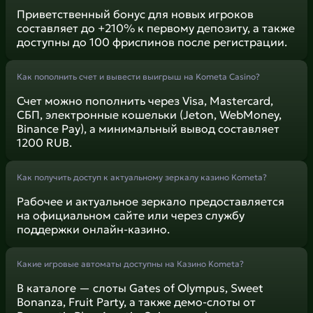
Приветственный бонус для новых игроков
составляет до +210% к первому депозиту, а также
доступны до 100 фриспинов после регистрации.
Как пополнить счет и вывести выигрыш на Kometa Casino?
Счет можно пополнить через Visa, Mastercard,
СБП, электронные кошельки (Jeton, WebMoney,
Binance Pay), а минимальный вывод составляет
1200 RUB.
Как получить доступ к актуальному зеркалу казино Kometa?
Рабочее и актуальное зеркало предоставляется
на официальном сайте или через службу
поддержки онлайн-казино.
Какие игровые автоматы доступны на Казино Kometa?
В каталоге — слоты Gates of Olympus, Sweet
Bonanza, Fruit Party, а также демо-слоты от